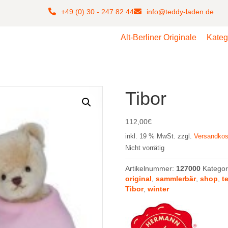
+49 (0) 30 - 247 82 44
info@teddy-laden.de
Alt-Berliner Originale
Kateg
Tibor
112,00
€
inkl. 19 % MwSt.
zzgl.
Versandkos
Nicht vorrätig
Artikelnummer:
127000
Kategor
original
,
sammlerbär
,
shop
,
t
Tibor
,
winter