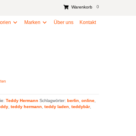
0
Warenkorb
orien
Marken
Über uns
Kontakt
ten
ie:
Teddy Hermann
Schlagwörter:
berlin
,
online
,
eddy
,
teddy hermann
,
teddy laden
,
teddybär
,