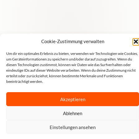
Cookie-Zustimmung verwalten
Kostenloser Versand innerhalb Deutschland ab 50 Euro
Bestellwert!
Um dir ein optimales Erlebnis zu bieten, verwenden wir Technologien wie Cookies,
Alle Preise inkl. der gesetzlichen Mehrwertsteuer.
um Geräteinformationen zu speichern und/oder darauf zuzugreifen. Wenn du
diesen Technologien zustimmst, können wir Daten wie das Surfverhalten oder
© 2026 Teddy's Berlin • Der Teddy-Laden
eindeutige IDs auf dieser Website verarbeiten. Wenn du deine Zustimmung nicht
erteilst oder zurückziehst, können bestimmte Merkmale und Funktionen
beeinträchtigt werden.
Vertrag widerrufen
Akzeptieren
Ablehnen
Einstellungen ansehen