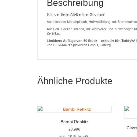
Beschreibung
5. In der Serie ‚Alt-Berliner Originale‘
Aus blondem Mohairplüsch, Holzwollfüllung, mit Brummstimm
Auf Holz-Hocker sitzend, mit wertvoller und aufwendiger K
Zertifikat.
Limitierte Auflage von 50 Stück – exklusiv für ‚Teddy’s‘ i
von HERMANN Spielwaren GmbH, Coburg
Ähnliche Produkte
Bambi Rehkitz
Clas
28,99
€
inkl. 19 % MwSt.