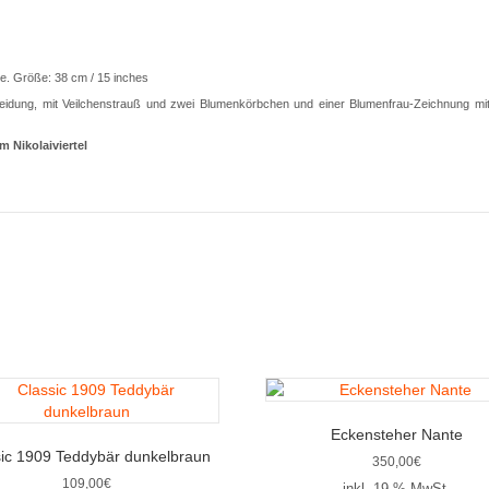
e. Größe: 38 cm / 15 inches
leidung, mit Veilchenstrauß und zwei Blumenkörbchen und einer Blumenfrau-Zeichnung mit 
m Nikolaiviertel
Eckensteher Nante
sic 1909 Teddybär dunkelbraun
350,00
€
109,00
€
inkl. 19 % MwSt.