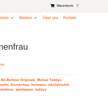
0
Warenkorb
orien
Marken
Über uns
Kontakt
menfrau
ten
:
Alt-Berliner Originale
,
Mohair Teddys
,
berlin
,
blumenfrau
,
hermann
,
nikolaiviertel
,
redition
,
spielwaren
,
teddys