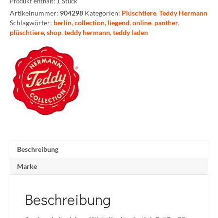
Produkt enthält: 1
Stück
Artikelnummer:
904298
Kategorien:
Plüschtiere
,
Teddy Hermann
Schlagwörter:
berlin
,
collection
,
liegend
,
online
,
panther
,
plüschtiere
,
shop
,
teddy hermann
,
teddy laden
Beschreibung
Marke
Beschreibung