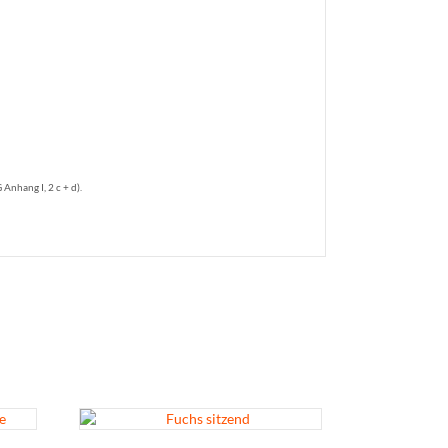
nhang I, 2 c + d).