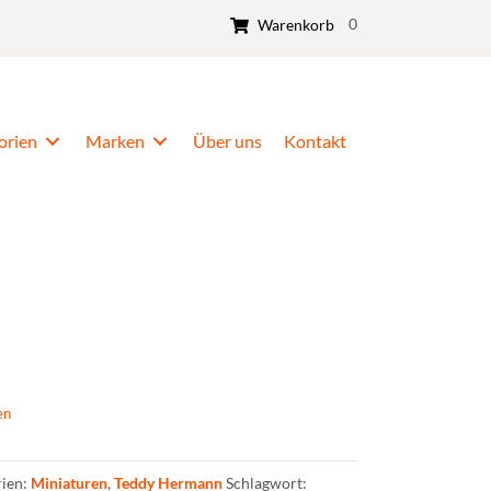
0
Warenkorb
orien
Marken
Über uns
Kontakt
en
rien:
Miniaturen
,
Teddy Hermann
Schlagwort: