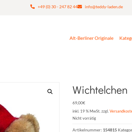
+49 (0) 30 - 247 82 44
info@teddy-laden.de
Alt-Berliner Originale
Kateg
Wichtelchen
69,00
€
inkl. 19 % MwSt.
zzgl.
Versandkost
Nicht vorrätig
Artikelnummer:
154815
Katego