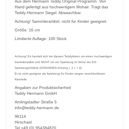
Aus dem Hermann Teddy Original Programm. Von
Hand gefertigt aus hochwertigem Mohair. Trägt das
Teddy-Hermann Siegel. Abwaschbar.
Achtung! Sammlerartikel, nicht für Kinder geeignet.
Größe: 16 cm
Limitierte Auflage: 100 Stück
Achtung! Es handelt sich bei diesem Teddybären um einen hochwertigen
Sammlerartikel und NICHT um ein Spielzeug im Sinne der EG-
Spielzeugrichtlinie (2009/48/EG Anhang I, 2 c + d).
Er ist nicht geeignet als Spielzeug für Kinder wegen verschluckbarer
Kleinteile
Angaben zur Produktsicherheit
Teddy Hermann GmbH
Amlingstadter Straße 5
info@teddy-hermann.de
96114
Hirschaid
Tel.+49 (0) 954384820