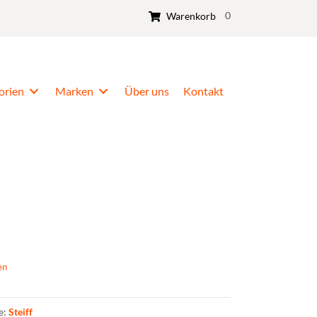
0
Warenkorb
orien
Marken
Über uns
Kontakt
en
e:
Steiff