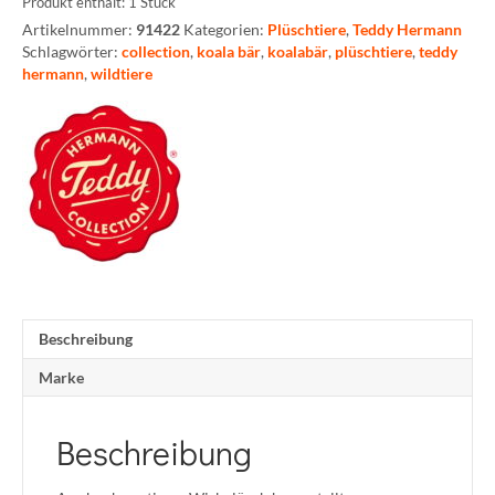
Produkt enthält: 1
Stück
Artikelnummer:
91422
Kategorien:
Plüschtiere
,
Teddy Hermann
Schlagwörter:
collection
,
koala bär
,
koalabär
,
plüschtiere
,
teddy
hermann
,
wildtiere
Beschreibung
Marke
Beschreibung