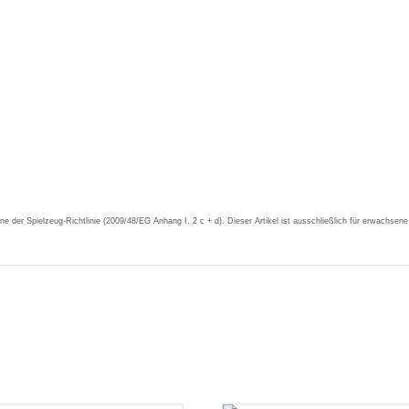
nne der Spielzeug-Richtlinie (2009/48/EG Anhang I, 2 c + d). Dieser Artikel ist ausschließlich für erwachs