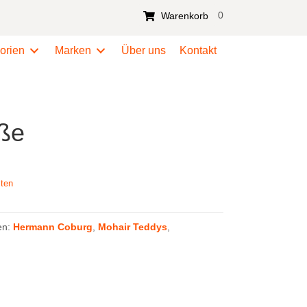
0
Warenkorb
orien
Marken
Über uns
Kontakt
oße
ten
en:
Hermann Coburg
,
Mohair Teddys
,