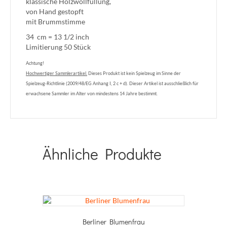
klassische Holzwollfüllung,
von Hand gestopft
mit Brummstimme
34 cm = 13 1/2 inch
Limitierung 50 Stück
Achtung!
Hochwertiger Sammlerartikel.
Dieses Produkt ist kein Spielzeug im Sinne der
Spielzeug-Richtlinie (2009/48/EG Anhang I, 2 c + d). Dieser Artikel ist ausschließlich für
erwachsene Sammler im Alter von mindestens 14 Jahre bestimmt.
Ähnliche Produkte
Berliner Blumenfrau