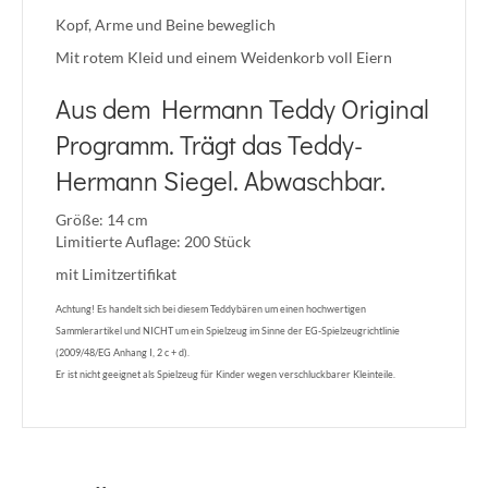
Kopf, Arme und Beine beweglich
Mit rotem Kleid und einem Weidenkorb voll Eiern
Aus dem Hermann Teddy Original
Programm. Trägt das Teddy-
Hermann Siegel. Abwaschbar.
Größe: 14 cm
Limitierte Auflage: 200 Stück
mit Limitzertifikat
Achtung! Es handelt sich bei diesem Teddybären um einen hochwertigen
Sammlerartikel und NICHT um ein Spielzeug im Sinne der EG-Spielzeugrichtlinie
(2009/48/EG Anhang I, 2 c + d).
Er ist nicht geeignet als Spielzeug für Kinder wegen verschluckbarer Kleinteile.