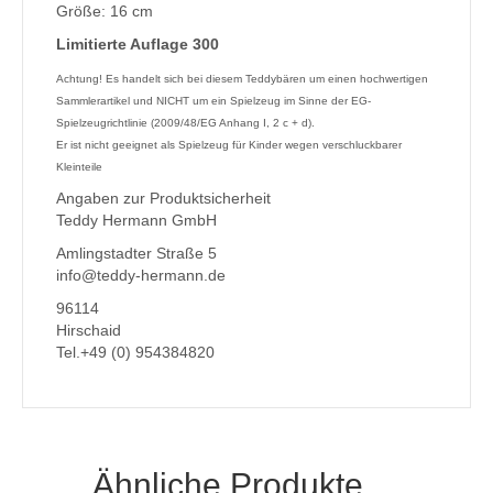
Größe: 16 cm
Limitierte Auflage 300
Achtung! Es handelt sich bei diesem Teddybären um einen hochwertigen
Sammlerartikel und NICHT um ein Spielzeug im Sinne der EG-
Spielzeugrichtlinie (2009/48/EG Anhang I, 2 c + d).
Er ist nicht geeignet als Spielzeug für Kinder wegen verschluckbarer
Kleinteile
Angaben zur Produktsicherheit
Teddy Hermann GmbH
Amlingstadter Straße 5
info@teddy-hermann.de
96114
Hirschaid
Tel.+49 (0) 954384820
Ähnliche Produkte