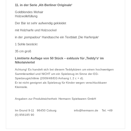
11. in der Serie ‚Alt-Berliner Originale‘
Goldblondes Mohair
Holzwollefüllung
Der Bär ist sehr aufwendig gekleidet
mit Holzharfe und Holzsockel
in der ‚pompadour‘ Handtasche ein Textblatt ‚Die Harfenjule‘
1 Sohle bestickt
35 cm groß
Limitierte Auflage von 50 Stück – exklusiv für ‚Teddy’s‘ im
Nikolaiviertel
Achtung! Es handelt sich bei diesem Teddybären um einen hochwertigen
Sammlerartikel und NICHT um ein Spielzeug im Sinne der EG-
Spielzeugrichtlinie (2009/48/EG Anhang I, 2 c + d).
Er ist nicht geeignet als Spielzeug für Kinder wegen verschluckbarer
Kleinteile.
Angaben zur Produktsicherheit: Hermann Spielwaren GmbH
Im Grund 9-11 96450 Coburg
info@hermann.de
Tel. +49
(0) 956185 90