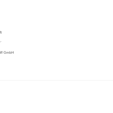
ft
‘
eiff GmbH