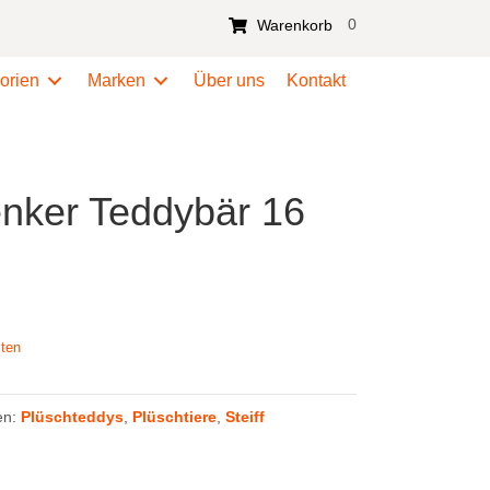
0
Warenkorb
orien
Marken
Über uns
Kontakt
enker Teddybär 16
ten
en:
Plüschteddys
,
Plüschtiere
,
Steiff