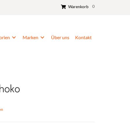
0
Warenkorb
orien
Marken
Über uns
Kontakt
choko
en