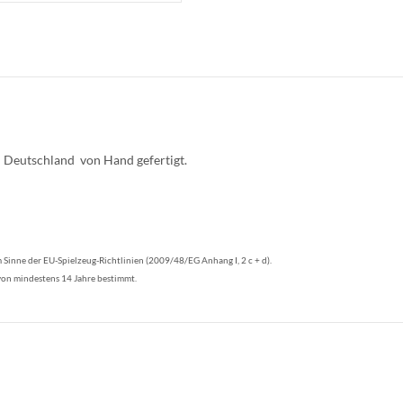
 Deutschland von Hand gefertigt.
 Sinne der EU-Spielzeug-Richtlinien (2009/48/EG Anhang I, 2 c + d).
 von mindestens 14 Jahre bestimmt.