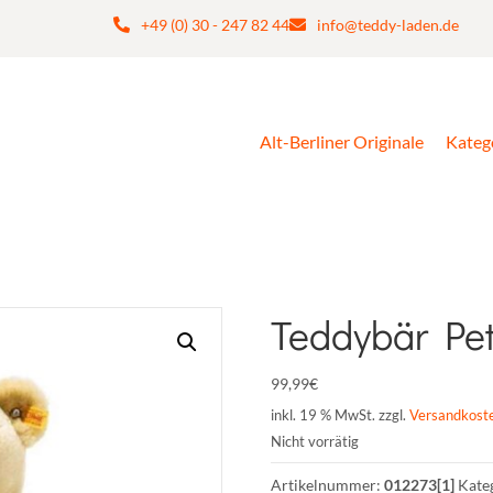
+49 (0) 30 - 247 82 44
info@teddy-laden.de
Alt-Berliner Originale
Kateg
Teddybär Pet
99,99
€
inkl. 19 % MwSt.
zzgl.
Versandkost
Nicht vorrätig
Artikelnummer:
012273[1]
Kate