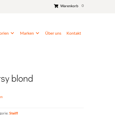
0
Warenkorb
orien
Marken
Über uns
Kontakt
sy blond
en
gorie:
Steiff