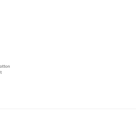
otton
t