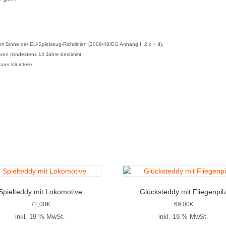
 im Sinne der EU-Spielzeug-Richtlinien (2009/48/EG Anhang I, 2 c + d).
er von mindestens 14 Jahre bestimmt.
rer Kleinteile.
Spielteddy mit Lokomotive
Glücksteddy mit Fliegenpil
71,00
€
69,00
€
inkl. 19 % MwSt.
inkl. 19 % MwSt.