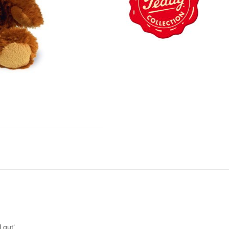
 gut‘.