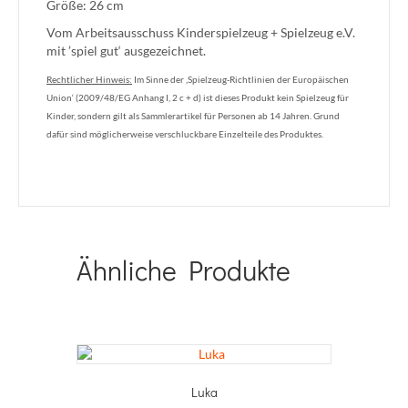
Größe: 26 cm
Vom Arbeitsausschuss Kinderspielzeug + Spielzeug e.V.
mit ’spiel gut‘ ausgezeichnet.
Rechtlicher Hinweis:
Im Sinne der ‚Spielzeug-Richtlinien der Europäischen
Union‘ (2009/48/EG Anhang I, 2 c + d) ist dieses Produkt kein Spielzeug für
Kinder, sondern gilt als Sammlerartikel für Personen ab 14 Jahren. Grund
dafür sind möglicherweise verschluckbare Einzelteile des Produktes.
Ähnliche Produkte
Luka