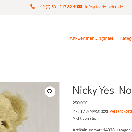
+49 (0) 30 - 247 82 44
info@teddy-laden.de
Alt-Berliner Originale
Kateg
Nicky Yes No
250,00
€
inkl. 19 % MwSt.
zzgl.
Versandkost
Nicht vorrätig
Artikelnummer:
14028
Kategori