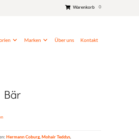
0
Warenkorb
orien
Marken
Über uns
Kontakt
 Bär
en
en:
Hermann Coburg
,
Mohair Teddys
,