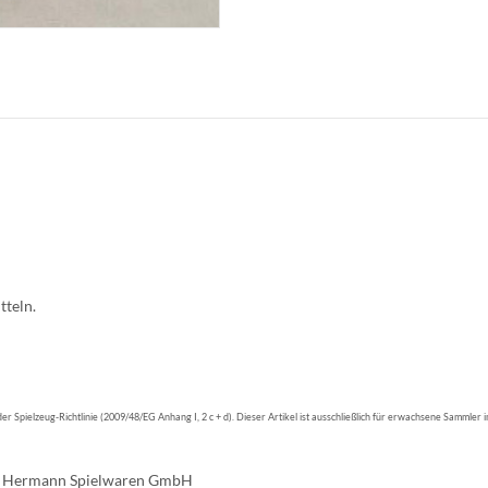
tteln.
der Spielzeug-Richtlinie (2009/48/EG Anhang I, 2 c + d). Dieser Artikel ist ausschließlich für erwachsene Sammler
rmann Spielwaren GmbH