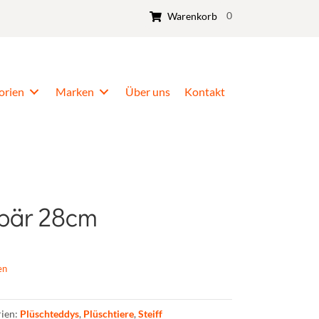
0
Warenkorb
orien
Marken
Über uns
Kontakt
bär 28cm
en
rien:
Plüschteddys
,
Plüschtiere
,
Steiff