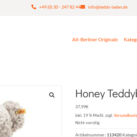
+49 (0) 30 - 247 82 44
info@teddy-laden.de
Alt-Berliner Originale
Kateg
Honey Teddy
37,99
€
inkl. 19 % MwSt.
zzgl.
Versandkost
Nicht vorrätig
Artikelnummer:
113420
Katego