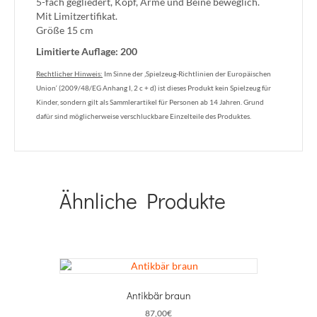
5-fach gegliedert, Kopf, Arme und Beine beweglich.
Mit Limitzertifikat.
Größe 15 cm
Limitierte Auflage: 200
Rechtlicher Hinweis:
Im Sinne der ‚Spielzeug-Richtlinien der Europäischen
Union‘ (2009/48/EG Anhang I, 2 c + d) ist dieses Produkt kein Spielzeug für
Kinder, sondern gilt als Sammlerartikel für Personen ab 14 Jahren. Grund
dafür sind möglicherweise verschluckbare Einzelteile des Produktes.
Ähnliche Produkte
Antikbär braun
87,00
€