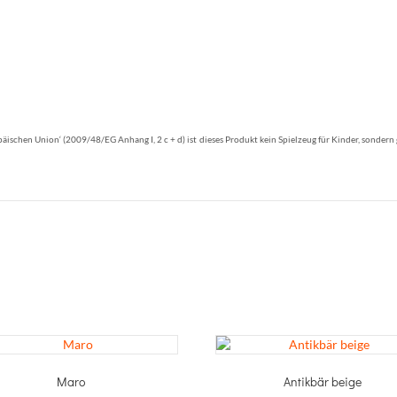
äischen Union‘ (2009/48/EG Anhang I, 2 c + d) ist dieses Produkt kein Spielzeug für Kinder, sondern 
Maro
Antikbär beige