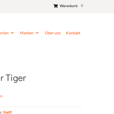
0
Warenkorb
orien
Marken
Über uns
Kontakt
er Tiger
en
e:
Steiff