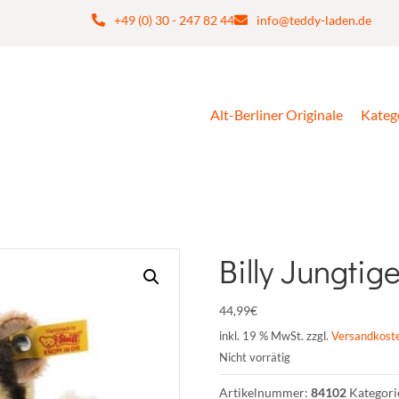
+49 (0) 30 - 247 82 44
info@teddy-laden.de
Alt-Berliner Originale
Kateg
Billy Jungtig
44,99
€
inkl. 19 % MwSt.
zzgl.
Versandkost
Nicht vorrätig
Artikelnummer:
84102
Kategori