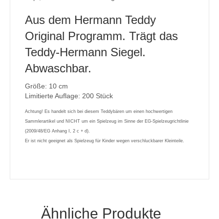
Aus dem Hermann Teddy
Original Programm. Trägt das
Teddy-Hermann Siegel.
Abwaschbar.
Größe: 10 cm
Limitierte Auflage: 200 Stück
Achtung! Es handelt sich bei diesem Teddybären um einen hochwertigen
Sammlerartikel und NICHT um ein Spielzeug im Sinne der EG-Spielzeugrichtlinie
(2009/48/EG Anhang I, 2 c + d).
Er ist nicht geeignet als Spielzeug für Kinder wegen verschluckbarer Kleinteile.
Ähnliche Produkte